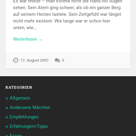
Es war finster – man konnte nicht die Hand vor Augen
sehen. Sein Atem ging schwer, als ob ein ganzer Berg
auf seinem Herzen lastete. Sein Zeitgefühl war längst
nicht mehr existent. Wie lange war er schon hier
unten, wie…
Weiterlesen →
17. August 2007
0
KATEGORIEN
Allgemein
Andersens Märchen
Empfehlungen
Erfahrungen+Tipps
Essay