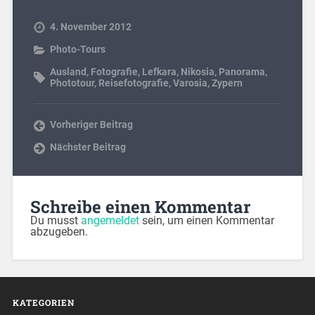
4. November 2012
Photo-Tours
Ausland
,
Fotografie
,
Lefkara
,
Nikosia
,
Panorama
,
Phototour
,
Reisefotografie
,
Varosia
,
Zypern
Vorheriger Beitrag
Nächster Beitrag
Schreibe einen Kommentar
Du musst
angemeldet
sein, um einen Kommentar
abzugeben.
KATEGORIEN