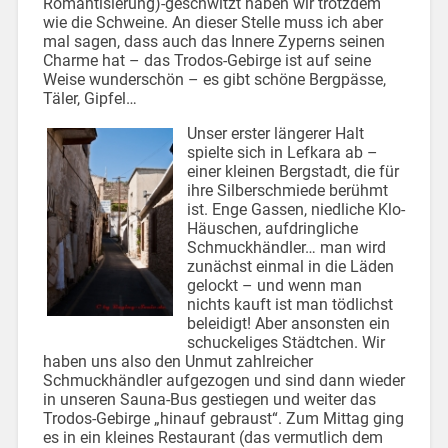
Romantisierung)-geschwitzt haben wir trotzdem
wie die Schweine. An dieser Stelle muss ich aber
mal sagen, dass auch das Innere Zyperns seinen
Charme hat – das Trodos-Gebirge ist auf seine
Weise wunderschön – es gibt schöne Bergpässe,
Täler, Gipfel…
Unser erster längerer Halt
spielte sich in Lefkara ab –
einer kleinen Bergstadt, die für
ihre Silberschmiede berühmt
ist. Enge Gassen, niedliche Klo-
Häuschen, aufdringliche
Schmuckhändler… man wird
zunächst einmal in die Läden
gelockt – und wenn man
nichts kauft ist man tödlichst
beleidigt! Aber ansonsten ein
schuckeliges Städtchen. Wir
haben uns also den Unmut zahlreicher
Schmuckhändler aufgezogen und sind dann wieder
in unseren Sauna-Bus gestiegen und weiter das
Trodos-Gebirge „hinauf gebraust“. Zum Mittag ging
es in ein kleines Restaurant (das vermutlich dem