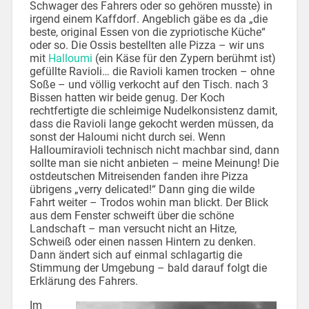
Schwager des Fahrers oder so gehören musste) in
irgend einem Kaffdorf. Angeblich gäbe es da „die
beste, original Essen von die zypriotische Küche“
oder so. Die Ossis bestellten alle Pizza – wir uns
mit
Halloumi
(ein Käse für den Zypern berühmt ist)
gefüllte Ravioli… die Ravioli kamen trocken – ohne
Soße – und völlig verkocht auf den Tisch. nach 3
Bissen hatten wir beide genug. Der Koch
rechtfertigte die schleimige Nudelkonsistenz damit,
dass die Ravioli lange gekocht werden müssen, da
sonst der Haloumi nicht durch sei. Wenn
Halloumiravioli technisch nicht machbar sind, dann
sollte man sie nicht anbieten – meine Meinung! Die
ostdeutschen Mitreisenden fanden ihre Pizza
übrigens „verry delicated!“ Dann ging die wilde
Fahrt weiter – Trodos wohin man blickt. Der Blick
aus dem Fenster schweift über die schöne
Landschaft – man versucht nicht an Hitze,
Schweiß oder einen nassen Hintern zu denken.
Dann ändert sich auf einmal schlagartig die
Stimmung der Umgebung – bald darauf folgt die
Erklärung des Fahrers.
Im