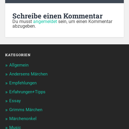
Schreibe einen Kommentar
Du musst
angemeldet
sein, um einen Kommentar
abzugeben.
KATEGORIEN
Allgemein
Andersens Märchen
Empfehlungen
Erfahrungen+Tipps
Essay
Grimms Märchen
Märchenonkel
Music