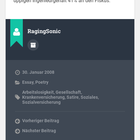
üppigen Ingenieurgehalt 41% an den Fiskus.
RagingSonic
30. Januar 2008
Essay
,
Poetry
Arbeitslosigkeit
,
Gesellschaft
,
Krankenversicherung
,
Satire
,
Soziales
,
Sozialversicherung
Vorheriger Beitrag
Nächster Beitrag